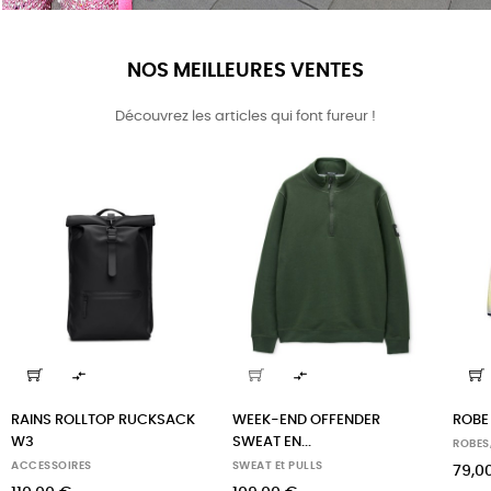
NOS MEILLEURES VENTES
Découvrez les articles qui font fureur !


RAINS ROLLTOP RUCKSACK
WEEK-END OFFENDER
ROBE 
W3
SWEAT EN...
ROBES
ACCESSOIRES
SWEAT Et PULLS
79,0