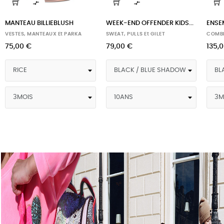


MANTEAU BILLIEBLUSH
WEEK-END OFFENDER KIDS...
ENSE
VESTES, MANTEAUX Et PARKA
SWEAT, PULLS Et GILET
COMBI
75,00 €
79,00 €
135,