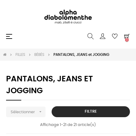
Basculer
☰
0
la
navigation
FILLES
BÉBÉS
PANTALONS, JEANS et JOGGING
PANTALONS, JEANS ET
JOGGING

FILTRE
Sélectionner
Affichage 1-21 de 21 article(s)