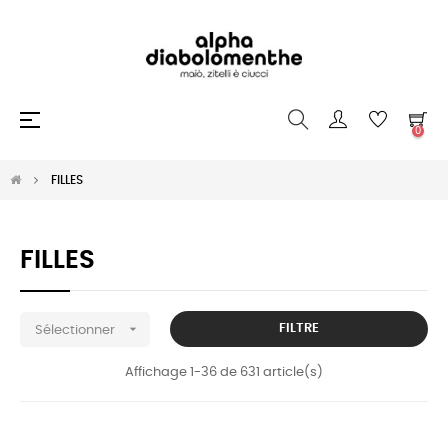
Basculer
☰
0
la
navigation
FILLES
FILLES

FILTRE
Sélectionner
Affichage 1-36 de 631 article(s)